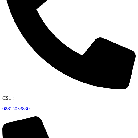
CS1 :
08815033830