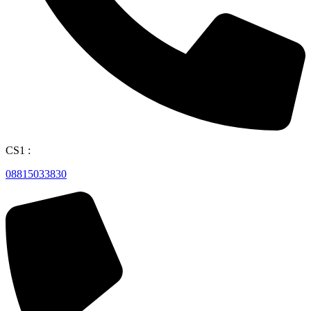
CS1 :
08815033830