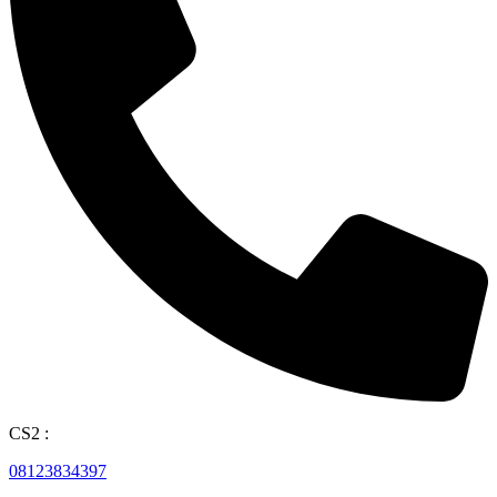
CS2 :
08123834397