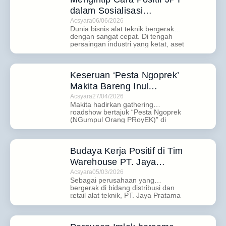
dalam Sosialisasi
Peningkatan Kinerja Tim
Acsyara
06/06/2026
Dunia bisnis alat teknik bergerak
dengan sangat cepat. Di tengah
...
persaingan industri yang ketat, aset
paling berharga bagi sebuah
perusahaan tidak hanya produk
yang lengkap atau mesin yang
mumpuni, melainkan Manusia
Keseruan ‘Pesta Ngoprek’
(SDM) di dalamnya. Menyadari
Makita Bareng Inul
pentingnya hal tersebut, Jaya
Daratista
Pratama Teknik menggelar agenda
Acsyara
27/04/2026
penting pada hari Selasa, 19 Mei
Makita hadirkan gathering
2026 kemarin. Bertempat di Depot
roadshow bertajuk “Pesta Ngoprek
...
Cak […]
(NGumpul Orang PRoyEK)” di
Jatim Expo, Surabaya pada 17
April 2026. Acara ini menghadirkan
pengalaman yang lebih interaktif,
menggabungkan edukasi teknis,
Budaya Kerja Positif di Tim
aktivitas komunitas, hingga hiburan
Warehouse PT. Jaya
dalam satu konsep yang lebih
Pratama Teknik
segar. Sesuai dengan namanya,
Acsyara
05/03/2026
“ngoprek” menjadi inti dari
Sebagai perusahaan yang
keseluruhan acara. Pengunjung
bergerak di bidang distribusi dan
...
tidak hanya melihat produk, tetapi
retail alat teknik, PT. Jaya Pratama
juga terlibat […]
Teknik (PT. JPT) memahami bahwa
keberhasilan operasional tidak
hanya ditentukan oleh sistem dan
teknologi, tetapi juga oleh kualitas