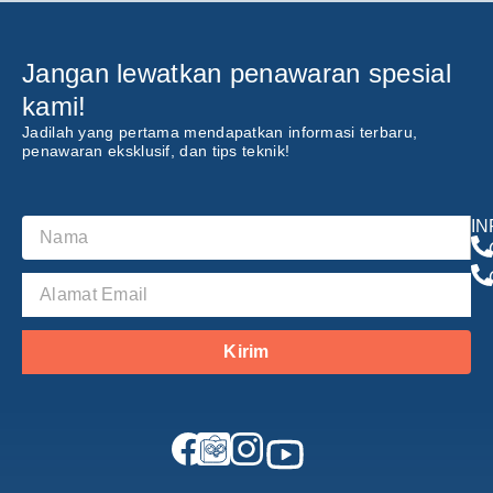
‘The Future of Innovation’,
pameran ini didukung oleh 63
vendor yang menempati 50 booth.
Salah satunya Makita, produsen
Jangan lewatkan penawaran spesial
alat-alat teknik nomor satu di
Indonesia. Dadang Kusnandar,
kami!
Supervisor Product […]
Jadilah yang pertama mendapatkan informasi terbaru,
penawaran eksklusif, dan tips teknik!
I
Kirim