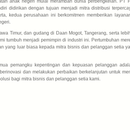
uatan anak negeri mulai merambah dunia perbengkelan. PT 
i didirikan dengan tujuan menjadi mitra distribusi terperca
karta, kedua perusahaan ini berkomitmen memberikan layanan
egeri.
wa Timur, dan gudang di Daan Mogot, Tangerang, serta lebih
ami tumbuh menjadi pemimpin di industri ini. Pertumbuhan mer
an yang luar biasa kepada mitra bisnis dan pelanggan setia y
ua pemangku kepentingan dan kepuasan pelanggan adala
s berinovasi dan melakukan perbaikan berkelanjutan untuk me
lusi bagi mitra bisnis dan pelanggan setia kami.