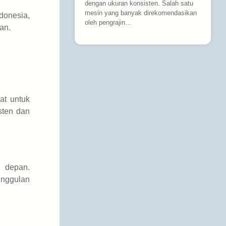
dengan ukuran konsisten. Salah satu
mesin yang banyak direkomendasikan
donesia,
oleh pengrajin...
an.
at untuk
sten dan
 depan.
unggulan