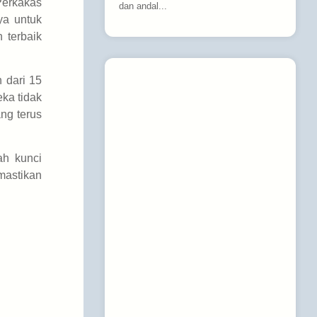
Perkakas
dan andal...
ya untuk
 terbaik
 dari 15
eka tidak
ang terus
h kunci
mastikan