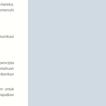
 mereka.
memenuhi
munikasi
encipta
getahuan
mberikan
en untuk
dapatkan