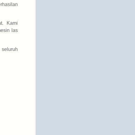
rhasilan
at. Kami
esin las
 seluruh