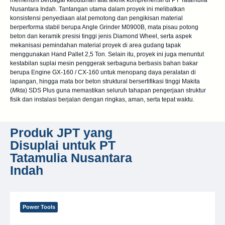
memenuhi berbagai kebutuhan alat teknik komprehensif di PT Tatamulia
Nusantara Indah. Tantangan utama dalam proyek ini melibatkan
konsistensi penyediaan alat pemotong dan pengikisan material
berperforma stabil berupa
Angle Grinder M0900B
, mata pisau potong
beton dan keramik presisi tinggi jenis
Diamond Wheel
, serta aspek
mekanisasi pemindahan material proyek di area gudang tapak
menggunakan
Hand Pallet 2,5 Ton
. Selain itu, proyek ini juga menuntut
kestabilan suplai mesin penggerak serbaguna berbasis bahan bakar
berupa
Engine GX-160 / CX-160
untuk menopang daya peralatan di
lapangan, hingga mata bor beton struktural bersertifikasi tinggi
Makita
(
Mkta
) SDS Plus
guna memastikan seluruh tahapan pengerjaan struktur
fisik dan instalasi berjalan dengan ringkas, aman, serta tepat waktu.
Produk JPT yang
Disuplai untuk PT
Tatamulia Nusantara
Indah​
Power Tools