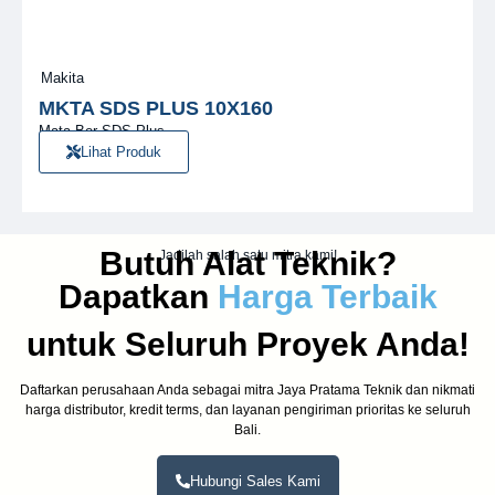
Makita
MKTA SDS PLUS 10X160
Mata Bor SDS Plus
Lihat Produk
Butuh Alat Teknik?
Jadilah salah satu mitra kami!
Dapatkan
Harga Terbaik
untuk Seluruh Proyek Anda!
Daftarkan perusahaan Anda sebagai mitra Jaya Pratama Teknik dan nikmati
harga distributor, kredit terms, dan layanan pengiriman prioritas ke seluruh
Bali.
Hubungi Sales Kami