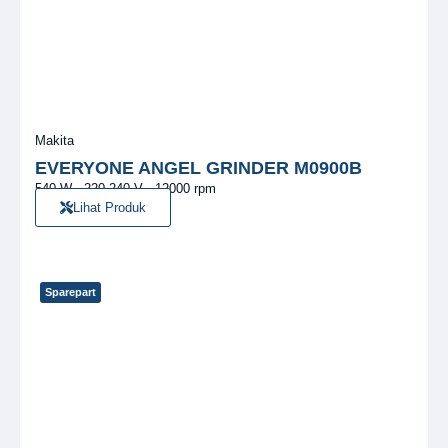
Makita
EVERYONE ANGEL GRINDER M0900B
540 W · 220-240 V · 12000 rpm
Lihat Produk
Sparepart