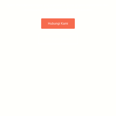
Kami mendukung suplai alat-alat teknik untuk proses konstruksi dan
maintenance di PT Tatamulia Nusantara Indah.
Hubungi Kami
lihat suplai produk