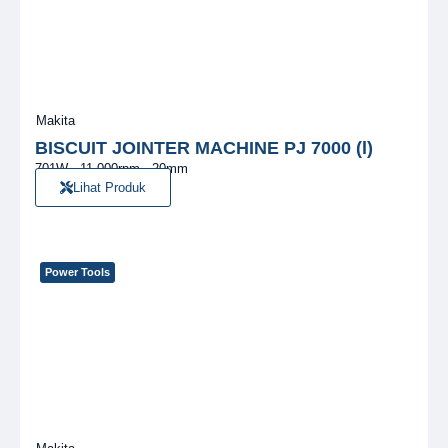
Makita
BISCUIT JOINTER MACHINE PJ 7000 (l)
701W · 11,000rpm · 20mm
Lihat Produk
Power Tools