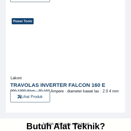
Power Tools
Lakoni
TRAVOLAS INVERTER FALCON 160 E
900 1300 Watt · 30 160 Ampere · diameter kawat las : 2.0 4 mm
Lihat Produk
Butuh Alat Teknik?
Jadilah salah satu mitra kami!