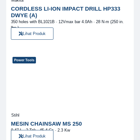
Makita
CORDLESS LI-ION IMPACT DRILL HP333
DWYE (A)
350 holes with BL1021B · 12Vmax bar 4.0Ah · 28 N·m (250 in.
lbs.)
Lihat Produk
Power Tools
Stihl
MESIN CHAINSAW MS 250
0.47 L · 2 Tak · 45.4 Cc · 2.3 Kw
Lihat Produk