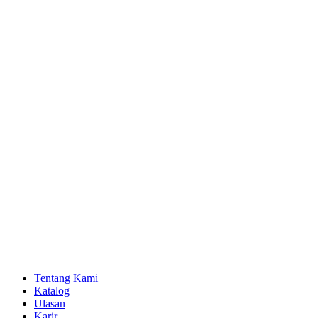
Skip
to
content
Tentang Kami
Katalog
Ulasan
Karir