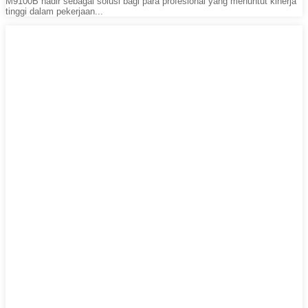
M9100B hadir sebagai solusi bagi para profesional yang menuntut kinerja
tinggi dalam pekerjaan...