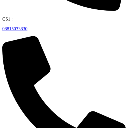
CS1 :
08815033830