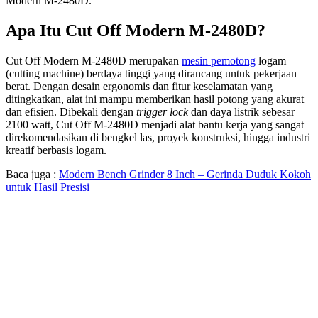
Modern M-2480D.
Apa Itu Cut Off Modern M-2480D?
Cut Off Modern M-2480D merupakan
mesin pemotong
logam
(cutting machine) berdaya tinggi yang dirancang untuk pekerjaan
berat. Dengan desain ergonomis dan fitur keselamatan yang
ditingkatkan, alat ini mampu memberikan hasil potong yang akurat
dan efisien. Dibekali dengan
trigger lock
dan daya listrik sebesar
2100 watt, Cut Off M-2480D menjadi alat bantu kerja yang sangat
direkomendasikan di bengkel las, proyek konstruksi, hingga industri
kreatif berbasis logam.
Baca juga :
Modern Bench Grinder 8 Inch – Gerinda Duduk Kokoh
untuk Hasil Presisi