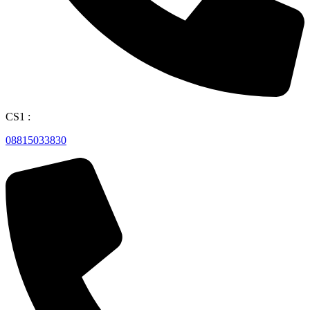
CS1 :
08815033830