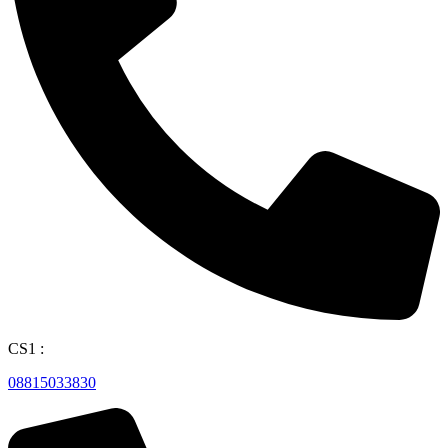
CS1 :
08815033830