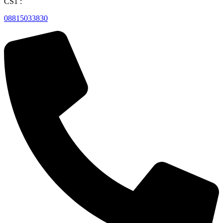
CS1 :
08815033830