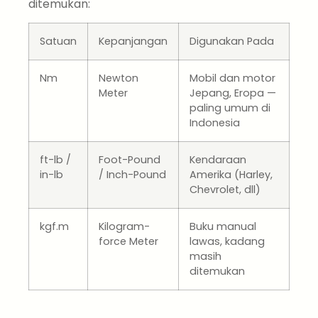
ditemukan:
Satuan
Kepanjangan
Digunakan Pada
Nm
Newton
Mobil dan motor
Meter
Jepang, Eropa —
paling umum di
Indonesia
ft-lb /
Foot-Pound
Kendaraan
in-lb
/ Inch-Pound
Amerika (Harley,
Chevrolet, dll)
kgf.m
Kilogram-
Buku manual
force Meter
lawas, kadang
masih
ditemukan