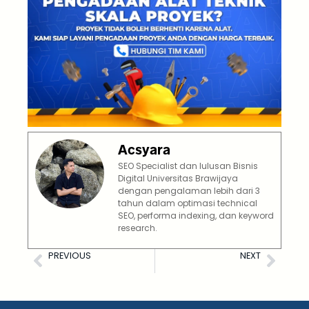
Acsyara
SEO Specialist dan lulusan Bisnis
Digital Universitas Brawijaya
dengan pengalaman lebih dari 3
tahun dalam optimasi technical
SEO, performa indexing, dan keyword
research.
PREVIOUS
NEXT
15 Jenis Sarung Tangan Safety dan Fungsinya
5 Jenis Kacamata Las dan Fungsinya