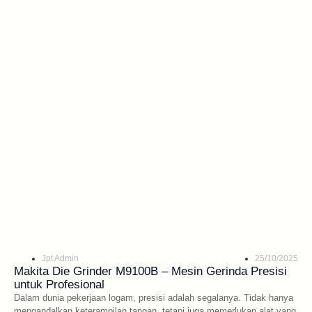
Jpt Admin
25/10/2025
Makita Die Grinder M9100B – Mesin Gerinda Presisi
untuk Profesional
Dalam dunia pekerjaan logam, presisi adalah segalanya. Tidak hanya
mengandalkan keterampilan tangan, tetapi juga memerlukan alat yang