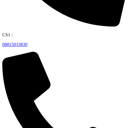
CS1 :
08815033830