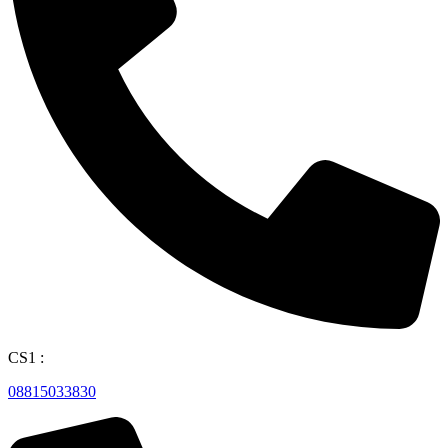
CS1 :
08815033830