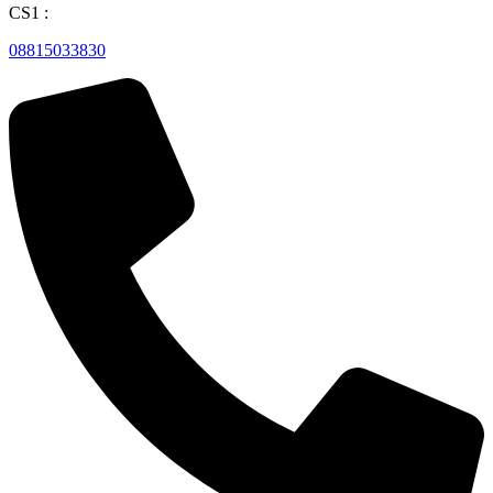
CS1 :
08815033830