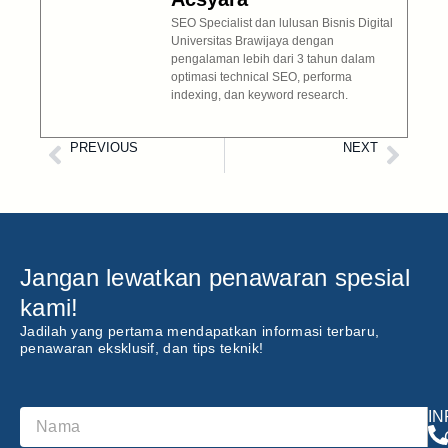
SEO Specialist dan lulusan Bisnis Digital
Universitas Brawijaya dengan
pengalaman lebih dari 3 tahun dalam
optimasi technical SEO, performa
indexing, dan keyword research.
PREVIOUS
NEXT
Cara Menggunakan Mesin Router Kayu untuk Pemula
Jenis-Jenis Obeng Beserta Fungsi dan Kegunaannya
Jangan lewatkan penawaran spesial
kami!
Jadilah yang pertama mendapatkan informasi terbaru,
penawaran eksklusif, dan tips teknik!
I