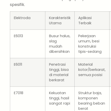
spesifik.
Elektroda
Karakteristik
Aplikasi
Utama
Terbaik
E6013
Busur halus,
Pekerjaan
slag
umum, besi
mudah
konstruksi
dibersihkan
tipis-sedang
E6011
Penetrasi
Material
tinggi, bisa
kotor/berkarat,
di material
semua posisi
berkarat
E7018
Kekuatan
Struktur baja,
tinggi, hasil
komponen
sangat rapi
bearing beban
berat