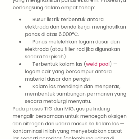
yang menghasilkan panas ekstrem. Prosesnya
berlangsung dalam empat tahap:
Busur listrik terbentuk antara
elektroda dan benda kerja, menghasilkan
panas di atas 6.000°C.
Panas melelehkan logam dasar dan
elektroda (atau filler rod jika digunakan
secara terpisah).
Terbentuk kolam las (
weld pool
) —
logam cair yang bercampur antara
material dasar dan pengisi.
Kolam las mendingin dan mengeras,
membentuk sambungan permanen yang
secara metalurgi menyatu.
Pada proses TIG dan MIG, gas pelindung
mengalir bersamaan untuk mencegah oksigen
dan nitrogen dari udara masuk ke kolam las —
kontaminasi inilah yang menyebabkan cacat
las seperti porositas (gelembung udara di