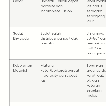
Gerak
underfill. Terlalu cepat:
lebar mani
porosity dan
las harus
incomplete fusion.
seragam
sepanjang
jalur.
Sudut
Sudut salah =
Umumnya
Elektroda
distribusi panas tidak
70–80° dar
merata.
permukaan
0–15° ke
arah gerak.
Kebersihan
Material
Bersihkan
Material
kotor/berkarat/bercat
area las da
= porosity dan cacat
karat, cat,
las.
oli, dan
kotoran
sebelum
mulai.