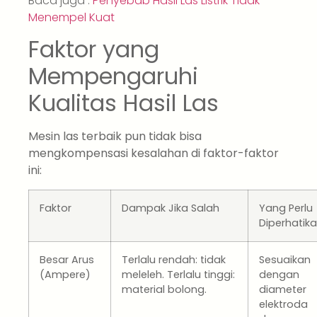
Baca juga :
Penyebab Hasil Las Listrik Tidak
Menempel Kuat
Faktor yang
Mempengaruhi
Kualitas Hasil Las
Mesin las terbaik pun tidak bisa
mengkompensasi kesalahan di faktor-faktor
ini:
Faktor
Dampak Jika Salah
Yang Perlu
Diperhatik
Besar Arus
Terlalu rendah: tidak
Sesuaikan
(Ampere)
meleleh. Terlalu tinggi:
dengan
material bolong.
diameter
elektroda