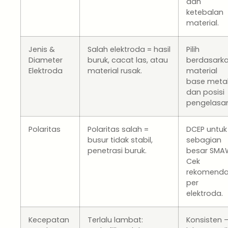
dan
ketebalan
material.
Jenis &
Salah elektroda = hasil
Pilih
Diameter
buruk, cacat las, atau
berdasark
Elektroda
material rusak.
material
base meta
dan posisi
pengelasan
Polaritas
Polaritas salah =
DCEP untuk
busur tidak stabil,
sebagian
penetrasi buruk.
besar SMA
Cek
rekomenda
per
elektroda.
Kecepatan
Terlalu lambat:
Konsisten 